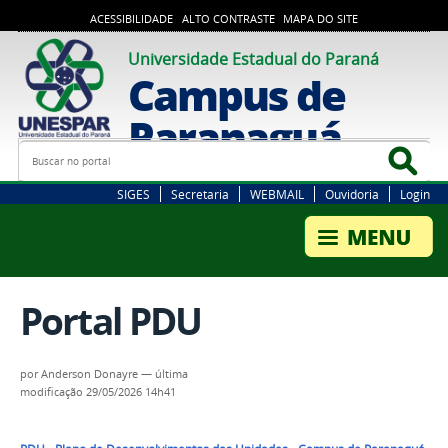
ACESSIBILIDADE
ALTO CONTRASTE
MAPA DO SITE
Universidade Estadual do Paraná
Campus de
Paranaguá
Busca
Bus
SIGES
Secretaria
WEBMAIL
Ouvidoria
Login
Portal PDU
por
Anderson Donayre
—
última
modificação
29/05/2026 14h41