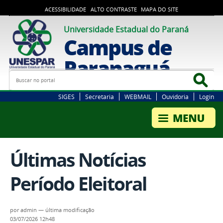
ACESSIBILIDADE
ALTO CONTRASTE
MAPA DO SITE
Universidade Estadual do Paraná
Campus de
Paranaguá
Busca
Bus
SIGES
Secretaria
WEBMAIL
Ouvidoria
Login
Últimas Notícias
Período Eleitoral
por
admin
—
última modificação
03/07/2026 12h48