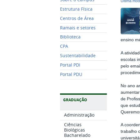
última mo
Estrutura Física
Centros de Área
Ramais e setores
Biblioteca
ensino mé
CPA
A ativida
Sustentabilidade
escolas i
Portal PDI
pelo ema
procedim
Portal PDU
No ano an
aumentar 
de Profis
GRADUAÇÃO
que estud
Queremos 
Administração
Ciências
A coorden
Biológicas
trabalho 
Bacharelado
universit