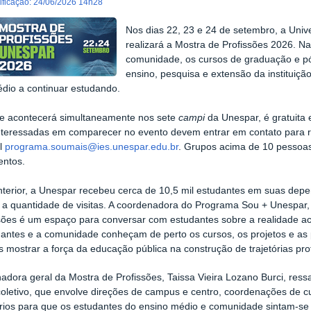
dificação
:
24/06/2026 14h28
Nos dias 22, 23 e 24 de setembro, a Uni
realizará a Mostra de Profissões 2026. N
comunidade, os cursos de graduação e p
ensino, pesquisa e extensão da instituição
dio a continuar estudando.
de acontecerá simultaneamente nos sete
campi
da Unespar, é gratuita 
nteressadas em comparecer no evento devem entrar em contato para 
il
programa.soumais@ies.unespar.edu.br
. Grupos acima de 10 pessoa
entos.
terior, a Unespar recebeu cerca de 10,5 mil estudantes em suas depe
a quantidade de visitas. A coordenadora do Programa Sou + Unespar, 
sões é um espaço para conversar com estudantes sobre a realidade a
antes e a comunidade conheçam de perto os cursos, os projetos e as 
mostrar a força da educação pública na construção de trajetórias profi
adora geral da Mostra de Profissões, Taissa Vieira Lozano Burci, ress
coletivo, que envolve direções de campus e centro, coordenações de c
ários para que os estudantes do ensino médio e comunidade sintam-se 