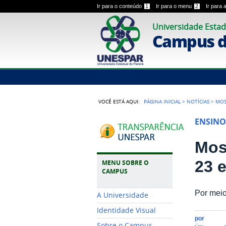
Ir para o conteúdo
1
Ir para o menu
2
Ir para
Universidade Estad
Campus d
VOCÊ ESTÁ AQUI:
PÁGINA INICIAL
>
NOTÍCIAS
>
MOS
ENSINO
Mos
23 
MENU SOBRE O
CAMPUS
Por meio
A Universidade
Identidade Visual
por
Sobre o Campus