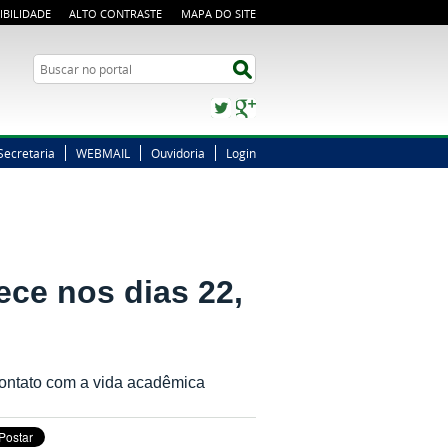
IBILIDADE
ALTO CONTRASTE
MAPA DO SITE
Busca
Buscar no portal
Twitter
Google+
Secretaria
WEBMAIL
Ouvidoria
Login
ece nos dias 22,
contato com a vida acadêmica