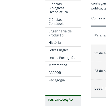
Ciências
conheçam 
Biológicas
pública,
Licenciatura
Confira 
Ciências
Contábeis
Engenharia de
Produção
Parana
História
Letras Inglês
22 de s
Letras Português
Matemática
23 de s
PARFOR
Pedagogia
Local:
PÓS-GRADUAÇÃO