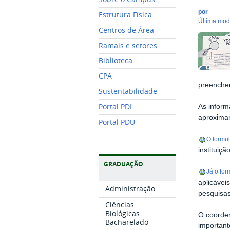
por
Estrutura Física
última mo
Centros de Área
Ramais e setores
Biblioteca
CPA
preencher
Sustentabilidade
Portal PDI
As inform
aproximar
Portal PDU
O formul
instituiç
GRADUAÇÃO
Já o fo
aplicávei
Administração
pesquisa
Ciências
Biológicas
O coorden
Bacharelado
important