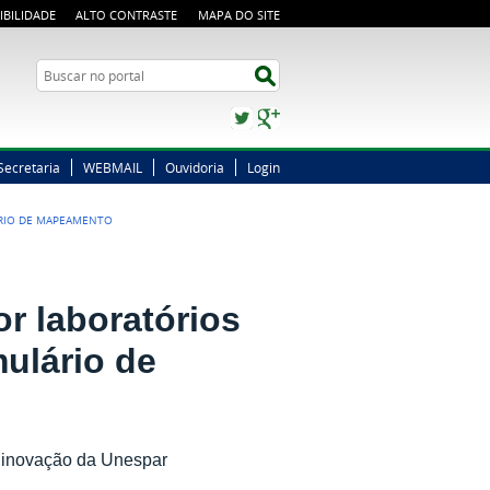
IBILIDADE
ALTO CONTRASTE
MAPA DO SITE
Busca
Buscar no portal
Twitter
Google+
Secretaria
WEBMAIL
Ouvidoria
Login
ÁRIO DE MAPEAMENTO
r laboratórios
ulário de
de inovação da Unespar